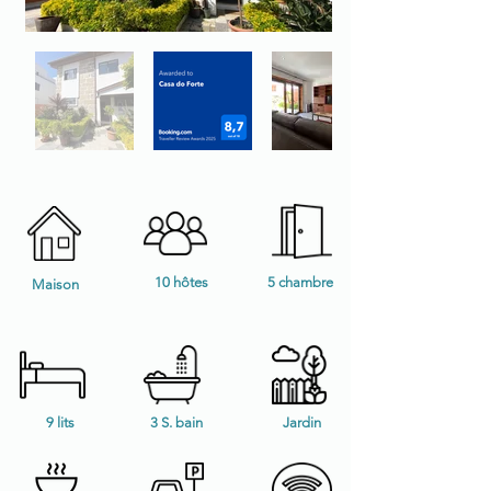
10 hôtes
5 chambre
Maison
9 lits
3 S. bain
Jardin