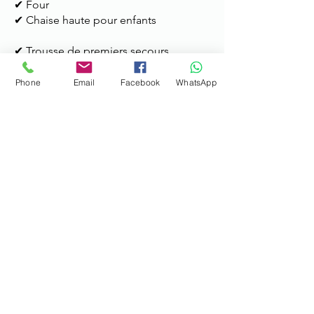
✔ Four
✔ Chaise haute pour enfants
✔ Trousse de premiers secours
✔ Extincteur
Phone
Email
Facebook
WhatsApp
✔Barbecue
✔Jardin
✔Aire de jeux divers
✔Parking pour 4 voitures
Les autres informations
Heure d'arrivée:
15h à 22h
Services:
disponibles pour vous aider
pendant le séjour; Possibilité de
transport vers le métro ou l'aéroport
(max. 4 personnes).
Heure de départ:
jusqu'à 11h