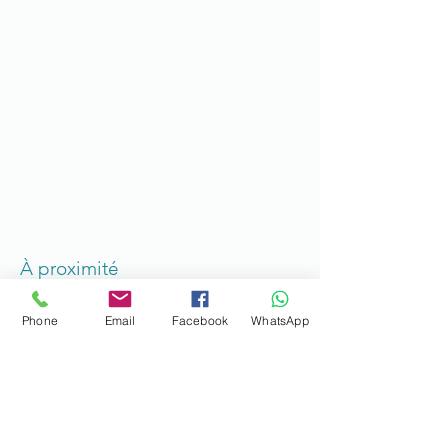
À proximité
Phone
Email
Facebook
WhatsApp
Excellents restaurants de poisson frais
dans un rayon de 2 km.
Marché aux poissons à 100 mètres.
Plage à 20 mètres de la maison.
Transport (taxi, bus, métro) à proximité.