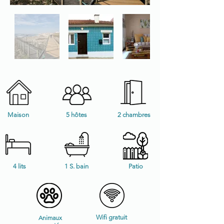
Maison
5 hôtes
2 chambres
4 lits
1 S. bain
Patio
Wifi gratuit
Animaux